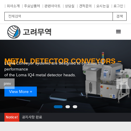
회사소개
주요납품처
관련사이트
상담실
견적문의
오시는길
로그인
검색
Toggle
navigat
METAL DETECTOR CONVEYORS –
IQ4
Loma Conveyor systems are designed to optimise the
performance
of the Loma IQ4 metal detector heads.
prev
next
View More +
Notice!
공지사항 완료