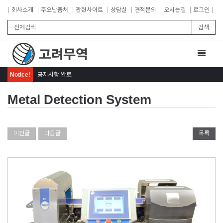
회사소개
주요납품처
관련사이트
상담실
견적문의
오시는길
로그인
검색
Toggle
navigat
Notice!
공지사항 완료
Metal Detection System
이전글
다음글
목록