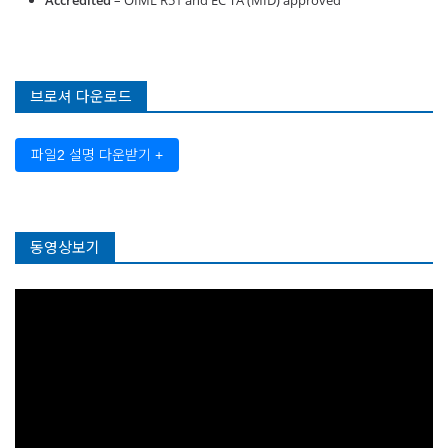
Accredited
– OIML R51 and EC TA (MID) approved
브로셔 다운로드
파일2 설명 다운받기 +
동영상보기