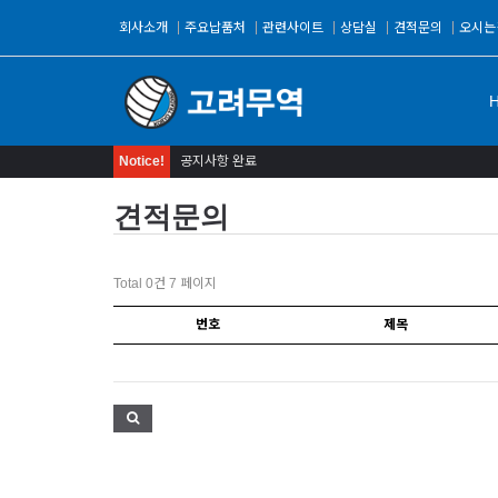
회사소개
주요납품처
관련사이트
상담실
견적문의
오시는
Notice!
공지사항 완료
견적문의
Total 0건
7 페이지
번호
제목