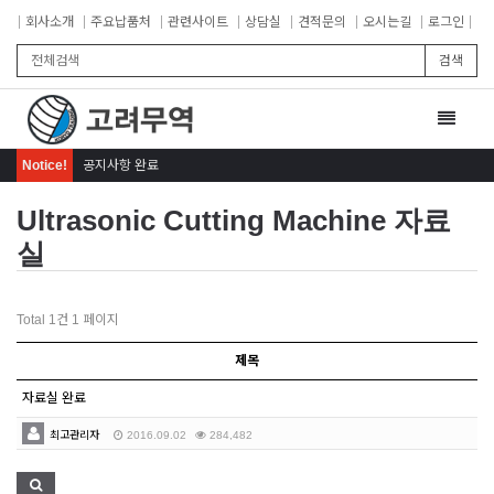
회사소개
주요납품처
관련사이트
상담실
견적문의
오시는길
로그인
검색
Toggle
navigat
Notice!
공지사항 완료
Ultrasonic Cutting Machine 자료
실
Total 1건
1 페이지
제목
자료실 완료
최고관리자
2016.09.02
284,482