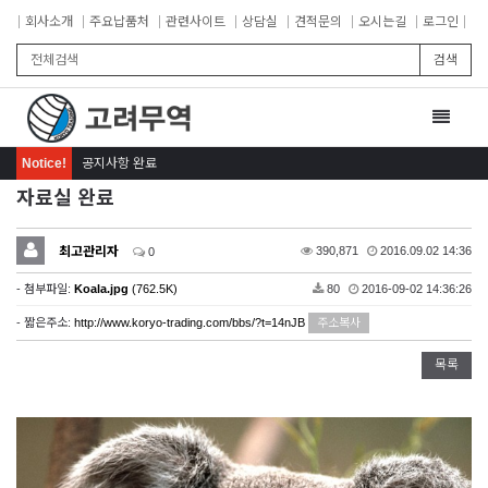
회사소개
주요납품처
관련사이트
상담실
견적문의
오시는길
로그인
검색
Toggle
navigat
Notice!
공지사항 완료
자료실 완료
최고관리자
390,871
2016.09.02 14:36
0
- 첨부파일:
Koala.jpg
(762.5K)
80
2016-09-02 14:36:26
- 짧은주소:
http://www.koryo-trading.com/bbs/?t=14nJB
주소복사
목록